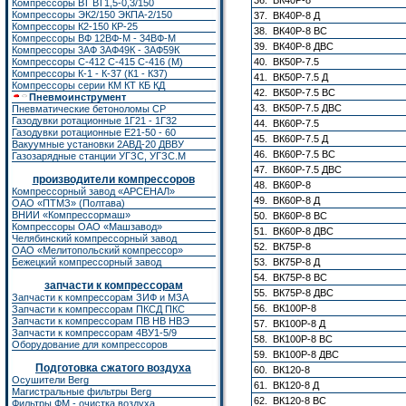
36. ВК40Р-8
Компрессоры ВТ ВТ1,5-0,3/150
Компрессоры ЭК2/150
ЭКПА-2/150
37. ВК40Р-8 Д
Компрессоры К2-150
КР-25
38. ВК40Р-8 ВС
Компрессоры ВФ 12ВФ-М - 34ВФ-М
39. ВК40Р-8 ДВС
Компрессоры 3АФ 3АФ49К - 3АФ59К
Компрессоры С-412 С-415 С-416 (М)
40. ВК50Р-7.5
Компрессоры К-1 - К-37 (К1 - К37)
41. ВК50Р-7.5 Д
Компрессоры серии КМ КТ КБ КД
42. ВК50Р-7.5 ВС
Пневмоинструмент
43. ВК50Р-7.5 ДВС
Пневматические бетоноломы CP
Газодувки ротационные 1Г21 - 1Г32
44. ВК60Р-7.5
Газодувки ротационные Е21-50 - 60
45. ВК60Р-7.5 Д
Вакуумные установки 2АВД-20 ДВВУ
46. ВК60Р-7.5 ВС
Газозарядные станции УГЗС, УГЗС.М
47. ВК60Р-7.5 ДВС
производители компрессоров
48. ВК60Р-8
Компрессорный завод «АРСЕНАЛ»
49. ВК60Р-8 Д
ОАО «ПТМЗ» (Полтава)
ВНИИ «Компрессормаш»
50. ВК60Р-8 ВС
Компрессоры ОАО «Машзавод»
51. ВК60Р-8 ДВС
Челябинский компрессорный завод
52. ВК75Р-8
ОАО «Мелитопольский компрессор»
Бежецкий компрессорный завод
53. ВК75Р-8 Д
54. ВК75Р-8 ВС
запчасти к компрессорам
55. ВК75Р-8 ДВС
Запчасти к компрессорам ЗИФ
и
МЗА
56. ВК100Р-8
Запчасти к компрессорам ПКСД ПКС
Запчасти к компрессорам ПВ НВ НВЭ
57. ВК100Р-8 Д
Запчасти к компрессорам 4ВУ1-5/9
58. ВК100Р-8 BC
Оборудование для компрессоров
59. ВК100Р-8 ДВС
Подготовка сжатого воздуха
60. ВК120-8
Осушители Berg
61. ВК120-8 Д
Магистральные фильтры Berg
62. ВК120-8 ВС
Фильтры ФМ - очистка воздуха