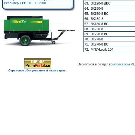
Рессиверы РВ 110 - РВ 900
63. ВК120-8 ДВС
64. ВК150-8
65. ВК150-8 BC
66. BK180-8
67. ВК180-8 BC
68. ВК220-8
69. ВК220-8 BC
70. ВК270-8
71. ВК270-8 ВС
72. МПУ-Logik 104
Вернуться в раздел
компрессоры РЕ
и
.
Сервисное обслуживание
низкие цены