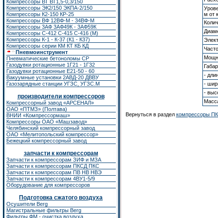
Компрессоры ВТ ВТ1,5-0,3/150
Компрессоры ЭК2/150
ЭКПА-2/150
Урове
Компрессоры К2-150
КР-25
м от 
Компрессоры ВФ 12ВФ-М - 34ВФ-М
Колич
Компрессоры 3АФ 3АФ49К - 3АФ59К
Диаме
Компрессоры С-412 С-415 С-416 (М)
Компрессоры К-1 - К-37 (К1 - К37)
Элект
Компрессоры серии КМ КТ КБ КД
Част
Пневмоинструмент
Мощн
Пневматические бетоноломы CP
Газодувки ротационные 1Г21 - 1Г32
Габар
Газодувки ротационные Е21-50 - 60
- дли
Вакуумные установки 2АВД-20 ДВВУ
Газозарядные станции УГЗС, УГЗС.М
- шир
- выс
производители компрессоров
Масса
Компрессорный завод «АРСЕНАЛ»
ОАО «ПТМЗ» (Полтава)
Вернуться в раздел
компрессоры П
ВНИИ «Компрессормаш»
Компрессоры ОАО «Машзавод»
Челябинский компрессорный завод
ОАО «Мелитопольский компрессор»
Бежецкий компрессорный завод
запчасти к компрессорам
Запчасти к компрессорам ЗИФ
и
МЗА
Запчасти к компрессорам ПКСД ПКС
Запчасти к компрессорам ПВ НВ НВЭ
Запчасти к компрессорам 4ВУ1-5/9
Оборудование для компрессоров
Подготовка сжатого воздуха
Осушители Berg
Магистральные фильтры Berg
Фильтры ФМ - очистка воздуха