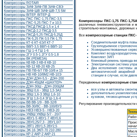
Компрессоры ROTAIR
Компрессоры ЗИФ ЗИФ-ПВ ЗИФ-СВЭ
Компрессоры ЗИФ-ШВ ЗИФ-ШВ-7,5 5М
Компрессоры BITEP, BITEP-Д
Компрессоры ПКС ПКС-1,75 ПКС-3,5
Компрессоры ПКС-1,75 ПКС-1,75
Компрессоры ПКС-5,25 ПКС-7 и 10,5
различных пневмоинструментов и м
Компрессоры ПКСД ПКСД-1,5 и 1,4
строительно-монтажных, дорожных и
Компрессоры ПКСД-2,2 ПКСД-3,5
Компрессоры ПКСД-5,25 ПКСД-5,25Д
Все
компрессорные станции ПКС-1
Компрессоры ПК-5,25 ПК-3,5 ПК-1,75
Соединительная муфта пов
Компрессоры КТ-6 КТ-6ЭЛ КТ-7
Грузоподъемное строповочно
Компрессоры ВВП-3,5 ВВП-6 ВВП-10
Усовершенствованные серв
Компрессоры ГШ 1-4 ГШ 1-6
Комплект воздухораздаточны
Компрессоры 2ГУ 0.5-1 2ГУ 0.5-1.8
Комплект ЗИП
Компрессоры ВК (РЕМЕЗА)
Кпиновый ремень привода ве
Компрессоры КВ КВ-3 КВ-8 КВ-10
Электрическая система упра
Компрессоры КВ-12 КВ-20 КВ-25
Два исполнения системы ав
Компрессоры ПВ ПВ-6/7 ПВ-10/8 и 15
автоматической аварийной 
Компрессоры НВ НВ-10/8М2 НВ-10Э
станции в случае, если давл
Компрессоры ДЭН ДЭН-5,5 - ДЭН-200
Компрессоры ДЭН-45ШМ «ШАХТЕР»
Передвижные
компрессорные стан
Компрессоры ДЭН-30Ш - ДЭН-200ШМ
все узлы и автоматы смонти
Компрессоры 3ВШ 0,6 - 3ВШ 1,5 3А3
дополнительно укомплектова
Компрессоры 3ВШ 1,6-3 3ВШ 1,6-10
кузовом, тяговосцепным уст
Компрессоры 3ГШ 1,6-0,4 3ГШ-1,6-4
Компрессоры ВВ ВВ-1/9 - ВВ-32/8
Регулирование производительности
Компрессоры ВВ-30/8С - ВВ-100/8У3
Компрессоры НВЭ НВЭ-5 - НВЭ-20
Техн
Компрессоры УКВШ УКВШ-5/7 - 20/7
Рабоч
Компрессоры 4ВУ1-5 4ВУ1-7 4ВУ0,6
Компрессоры 2ВУ0,25/7,3 - 2ВУ1,0/7
Прои
Компрессоры 2ВТ1
2ВУ1,5
2ВУ2,5
нача
Компрессоры ЭК-16
ЭКП-70 210 280
Масл
Компрессоры КР-2 АКР-2 АКР-21
Расхо