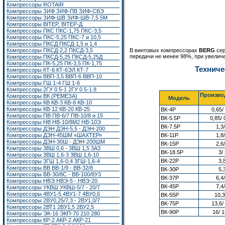
Компрессоры ROTAIR
Компрессоры ЗИФ ЗИФ-ПВ ЗИФ-СВЭ
Компрессоры ЗИФ-ШВ ЗИФ-ШВ-7,5 5М
Компрессоры BITEP, BITEP-Д
Компрессоры ПКС ПКС-1,75 ПКС-3,5
Компрессоры ПКС-5,25 ПКС-7 и 10,5
Компрессоры ПКСД ПКСД-1,5 и 1,4
Компрессоры ПКСД-2,2 ПКСД-3,5
В винтовых компрессорах
BERG
сер
передачи не менее 98%, при увеличе
Компрессоры ПКСД-5,25 ПКСД-5,25Д
Компрессоры ПК-5,25 ПК-3,5 ПК-1,75
Техниче
Компрессоры КТ-6 КТ-6ЭЛ КТ-7
Компрессоры ВВП-3,5 ВВП-6 ВВП-10
Компрессоры ГШ 1-4 ГШ 1-6
Компрессоры 2ГУ 0.5-1 2ГУ 0.5-1.8
Производ
Компрессоры ВК (РЕМЕЗА)
Модель
Компрессоры КВ КВ-3 КВ-8 КВ-10
Компрессоры КВ-12 КВ-20 КВ-25
ВК-4Р
0,65/
Компрессоры ПВ ПВ-6/7 ПВ-10/8 и 15
ВК-5.5Р
0,85/ 
Компрессоры НВ НВ-10/8М2 НВ-10Э
ВК-7.5Р
1,3/
Компрессоры ДЭН ДЭН-5,5 - ДЭН-200
Компрессоры ДЭН-45ШМ «ШАХТЕР»
ВК-11Р
1,8/
Компрессоры ДЭН-30Ш - ДЭН-200ШМ
ВК-15Р
2,6/
Компрессоры 3ВШ 0,6 - 3ВШ 1,5 3А3
ВК-18.5Р
3/ 
Компрессоры 3ВШ 1,6-3 3ВШ 1,6-10
ВК-22Р
3,8
Компрессоры 3ГШ 1,6-0,4 3ГШ-1,6-4
Компрессоры ВВ ВВ-1/9 - ВВ-32/8
ВК-30Р
5,3
Компрессоры ВВ-30/8С - ВВ-100/8У3
ВК-37Р
6,4/
Компрессоры НВЭ НВЭ-5 - НВЭ-20
ВК-45Р
7,4/
Компрессоры УКВШ УКВШ-5/7 - 20/7
Компрессоры 4ВУ1-5 4ВУ1-7 4ВУ0,6
ВК-55Р
10,3
Компрессоры 2ВУ0,25/7,3 - 2ВУ1,0/7
ВК-75Р
13,6/
Компрессоры 2ВТ1
2ВУ1,5
2ВУ2,5
ВК-90Р
16/ 1
Компрессоры ЭК-16
ЭКП-70 210 280
Компрессоры КР-2 АКР-2 АКР-21