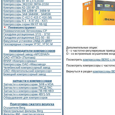
Компрессоры ВТ ВТ1,5-0,3/150
Компрессоры ЭК2/150
ЭКПА-2/150
Компрессоры К2-150
КР-25
Компрессоры ВФ 12ВФ-М - 34ВФ-М
Компрессоры 3АФ 3АФ49К - 3АФ59К
Компрессоры С-412 С-415 С-416 (М)
Компрессоры К-1 - К-37 (К1 - К37)
Компрессоры серии КМ КТ КБ КД
Пневмоинструмент
Пневматические бетоноломы CP
Газодувки ротационные 1Г21 - 1Г32
Газодувки ротационные Е21-50 - 60
Вакуумные установки 2АВД-20 ДВВУ
Газозарядные станции УГЗС, УГЗС.М
Дополнительные опции:
производители компрессоров
Е - с частотно-регулиреумым приво
O - со встроенным осушителем возд
Компрессорный завод «АРСЕНАЛ»
ОАО «ПТМЗ» (Полтава)
Посмотреть
компрессоры BERG с п
ВНИИ «Компрессормаш»
Компрессоры ОАО «Машзавод»
Посмотреть компрессоры с частот
Челябинский компрессорный завод
ОАО «Мелитопольский компрессор»
Вернуться в раздел
компрессоры B
Бежецкий компрессорный завод
запчасти к компрессорам
Запчасти к компрессорам ЗИФ
и
МЗА
Запчасти к компрессорам ПКСД ПКС
Запчасти к компрессорам ПВ НВ НВЭ
Запчасти к компрессорам 4ВУ1-5/9
Оборудование для компрессоров
Подготовка сжатого воздуха
Осушители Berg
Магистральные фильтры Berg
Фильтры ФМ - очистка воздуха