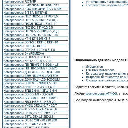
Компрессоры ROTAIR
устойчивость к агрессивно
Компрессоры ЗИФ ЗИФ-ПВ ЗИФ-СВЭ
соответствие модели PDP 3
Компрессоры ЗИФ-ШВ ЗИФ-ШВ-7,5 5М
Компрессоры BITEP, BITEP-Д
Компрессоры ПКС ПКС-1,75 ПКС-3,5
Компрессоры ПКС-5,25 ПКС-7 и 10,5
Компрессоры ПКСД ПКСД-1,5 и 1,4
Компрессоры ПКСД-2,2 ПКСД-3,5
Компрессоры ПКСД-5,25 ПКСД-5,25Д
Компрессоры ПК-5,25 ПК-3,5 ПК-1,75
Компрессоры КТ-6 КТ-6ЭЛ КТ-7
Компрессоры ВВП-3,5 ВВП-6 ВВП-10
Компрессоры ГШ 1-4 ГШ 1-6
Компрессоры 2ГУ 0.5-1 2ГУ 0.5-1.8
Компрессоры ВК (РЕМЕЗА)
Компрессоры КВ КВ-3 КВ-8 КВ-10
Опционально для этой модели В
Компрессоры КВ-12 КВ-20 КВ-25
Компрессоры ПВ ПВ-6/7 ПВ-10/8 и 15
Лубрикатор
Компрессоры НВ НВ-10/8М2 НВ-10Э
Счетчик моточасов
Компрессоры ДЭН ДЭН-5,5 - ДЭН-200
Катушку для намотки шланг
Компрессоры ДЭН-45ШМ «ШАХТЕР»
Встроенный генератор на 6 
Компрессоры ДЭН-30Ш - ДЭН-200ШМ
Охладитель сжатого воздуха
Компрессоры 3ВШ 0,6 - 3ВШ 1,5 3А3
Варианты покупки и оплаты, наличи
Компрессоры 3ВШ 1,6-3 3ВШ 1,6-10
Компрессоры 3ГШ 1,6-0,4 3ГШ-1,6-4
Любые
компрессоры ATMOS
, а так
Компрессоры ВВ ВВ-1/9 - ВВ-32/8
Компрессоры ВВ-30/8С - ВВ-100/8У3
Все модели компрессоров ATMOS э
Компрессоры НВЭ НВЭ-5 - НВЭ-20
Компрессоры УКВШ УКВШ-5/7 - 20/7
Компрессоры 4ВУ1-5 4ВУ1-7 4ВУ0,6
Компрессоры 2ВУ0,25/7,3 - 2ВУ1,0/7
Компрессоры 2ВТ1
2ВУ1,5
2ВУ2,5
Компрессоры ЭК-16
ЭКП-70 210 280
Компрессоры КР-2 АКР-2 АКР-21
Компрессоры ВТ ВТ1,5-0,3/150