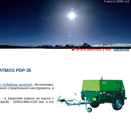
6 августа 2026г. [чт]
Хотите работать у нас?
Вакансии
ATMOS PDP-35
 (отбойные молотки)
, бетоноломы,
ного строительного инструмента, и
е - в защитном кожухе на шасси c
хШхВ) - 3250х1485х1220 мм, а его