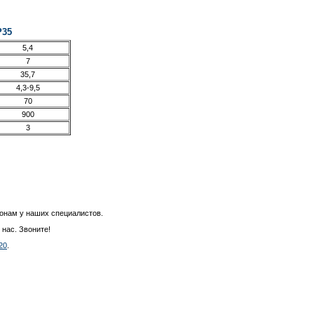
P35
5,4
7
35,7
4,3-9,5
70
900
3
фонам у наших специалистов.
 нас. Звоните!
20
.