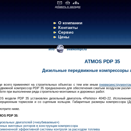
добавить в закладки
О компании
Контакты
Сервис
Цены
info
svarkompr.ru
ATMOS PDP 35
Дизельные передвижные компрессоры 
е всего применяют на строительных объектах с тем или иным
пневмоинструментом
едвижной компрессор PDP 35 предназначен для обеспечения сжатым воздухом различ
боте при выполнении ряда строительно-монтажных и дорожных работ.
S модели PDP 35 установлен дизельный двигатель «Perkins» 404D-22. Исполнени
нерционным тормозом и со сцепным кольцом. Габаритные размеры компрессора (Д
отрите ниже.
MOS PDP 35
:
дизельных двигателей («неубиваемые»)
ных винтовых роторов в конструкции компрессора
примененной эффективной системы контроля за расходом топлива