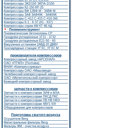
Компрессоры ЭК2/150
ЭКПА-2/150
Компрессоры К2-150
КР-25
Компрессоры ВФ 12ВФ-М - 34ВФ-М
Компрессоры 3АФ 3АФ49К - 3АФ59К
Компрессоры С-412 С-415 С-416 (М)
Компрессоры К-1 - К-37 (К1 - К37)
Компрессоры серии КМ КТ КБ КД
Пневмоинструмент
Пневматические бетоноломы CP
Газодувки ротационные 1Г21 - 1Г32
Газодувки ротационные Е21-50 - 60
Вакуумные установки 2АВД-20 ДВВУ
Газозарядные станции УГЗС, УГЗС.М
производители компрессоров
Компрессорный завод «АРСЕНАЛ»
ОАО «ПТМЗ» (Полтава)
ВНИИ «Компрессормаш»
Компрессоры ОАО «Машзавод»
Челябинский компрессорный завод
ОАО «Мелитопольский компрессор»
Бежецкий компрессорный завод
запчасти к компрессорам
Запчасти к компрессорам ЗИФ
и
МЗА
Запчасти к компрессорам ПКСД ПКС
Запчасти к компрессорам ПВ НВ НВЭ
Запчасти к компрессорам 4ВУ1-5/9
Оборудование для компрессоров
Подготовка сжатого воздуха
Осушители Berg
Магистральные фильтры Berg
Фильтры ФМ - очистка воздуха