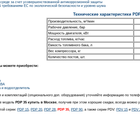
й среде за счет усовершенствованной антикоррозионной защиты
5 требованиям ЕС по экологической безопасности и уровню шума
Технические характеристики PD
Производительность, м³/мин
Рабочее давление, бар
Мощность двигателя, кВт
Расход топлива, кг/час
Емкость топливного бака, л
Вес компрессора, кг
Количество постов, шт.
ы можете приобрести:
а
кВА
 и водоотделитель
я и комплектаций (опционального доп. оборудования) уточняйте информацию по теле
же модель
PDP 35 купить в Москве
, получив при этом хорошие скидки, всегда можно у
той серии:
PDP 15
,
PDP 20
,
PDP 28
,
PDP 35
,
PDP 90
, а также серии PDV:
PDV 15
и
PDV 