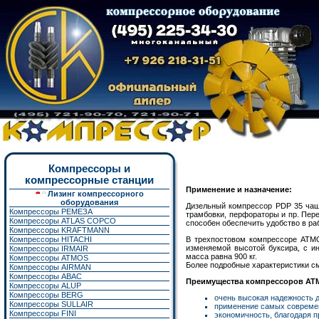
Компрессоры и
компрессорные станции
Применение и назначение:
Лизинг компрессорного
оборудования
Дизельный компрессор PDP 35 чащ
Компрессоры РЕМЕЗА
трамбовки, перфораторы и пр. Пер
Компрессоры ATLAS COPCO
способен обеспечить удобство в ра
Компрессоры KRAFTMANN
Компрессоры HITACHI
В трехпостовом компрессоре ATMO
изменяемой высотой буксира, с и
Компрессоры IRMAIR
масса равна 900 кг.
Компрессоры ATMOS
Более подробные характеристики см
Компрессоры AIRMAN
Компрессоры ABAC
Преимущества компрессоров AT
Компрессоры ALUP
Компрессоры BERG
очень высокая надежность 
Компрессоры SULLAIR
применение самых современ
Компрессоры FINI
экономичность, благодаря 