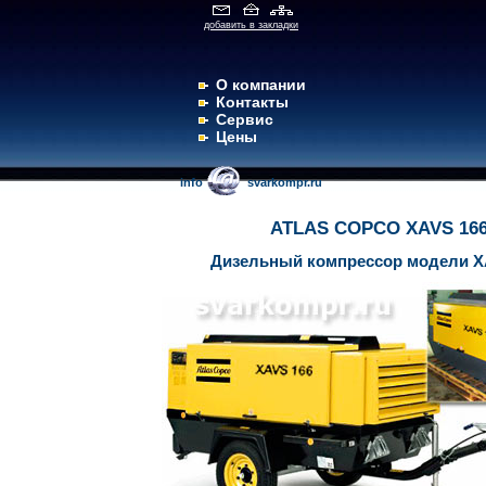
добавить в закладки
О компании
Контакты
Сервис
Цены
info
svarkompr.ru
ATLAS COPCO XAVS 16
Дизельный компрессор модели X