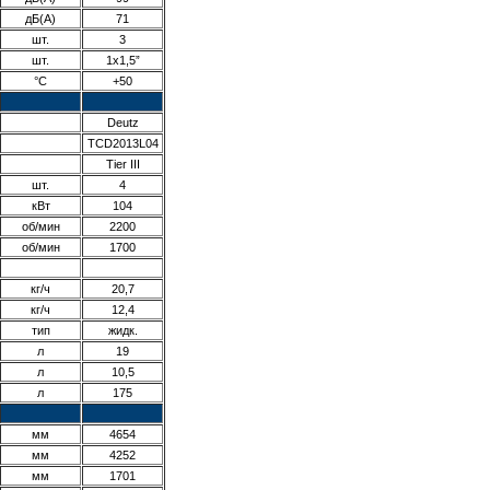
дБ(А)
71
шт.
3
шт.
1x1,5”
°С
+50
Deutz
TCD2013L04
Tier III
шт.
4
кВт
104
об/мин
2200
об/мин
1700
кг/ч
20,7
кг/ч
12,4
тип
жидк.
л
19
л
10,5
л
175
мм
4654
мм
4252
мм
1701