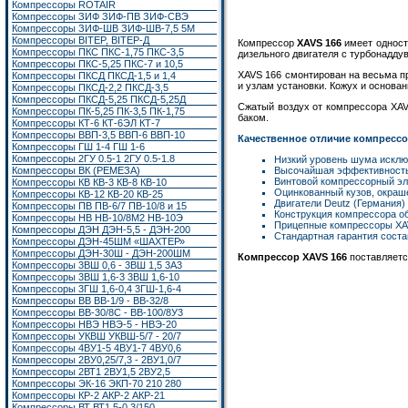
Компрессоры ROTAIR
Компрессоры ЗИФ ЗИФ-ПВ ЗИФ-СВЭ
Компрессоры ЗИФ-ШВ ЗИФ-ШВ-7,5 5М
Компрессоры BITEP, BITEP-Д
Компрессор
XAVS 166
имеет одност
Компрессоры ПКС ПКС-1,75 ПКС-3,5
дизельного двигателя с турбонадду
Компрессоры ПКС-5,25 ПКС-7 и 10,5
XAVS 166 смонтирован на весьма п
Компрессоры ПКСД ПКСД-1,5 и 1,4
и узлам установки. Кожух и основ
Компрессоры ПКСД-2,2 ПКСД-3,5
Компрессоры ПКСД-5,25 ПКСД-5,25Д
Сжатый воздух от компрессора XAV
Компрессоры ПК-5,25 ПК-3,5 ПК-1,75
баком.
Компрессоры КТ-6 КТ-6ЭЛ КТ-7
Компрессоры ВВП-3,5 ВВП-6 ВВП-10
Качественное отличие компрессо
Компрессоры ГШ 1-4 ГШ 1-6
Компрессоры 2ГУ 0.5-1 2ГУ 0.5-1.8
Низкий уровень шума исклю
Компрессоры ВК (РЕМЕЗА)
Высочайшая эффективность 
Винтовой компрессорный эл
Компрессоры КВ КВ-3 КВ-8 КВ-10
Оцинкованный кузов, окраш
Компрессоры КВ-12 КВ-20 КВ-25
Двигатели Deutz (Германия)
Компрессоры ПВ ПВ-6/7 ПВ-10/8 и 15
Конструкция компрессора об
Компрессоры НВ НВ-10/8М2 НВ-10Э
Прицепные компрессоры XAV
Компрессоры ДЭН ДЭН-5,5 - ДЭН-200
Стандартная гарантия состав
Компрессоры ДЭН-45ШМ «ШАХТЕР»
Компрессоры ДЭН-30Ш - ДЭН-200ШМ
Компрессор XAVS 166
поставляетс
Компрессоры 3ВШ 0,6 - 3ВШ 1,5 3А3
Компрессоры 3ВШ 1,6-3 3ВШ 1,6-10
Компрессоры 3ГШ 1,6-0,4 3ГШ-1,6-4
Компрессоры ВВ ВВ-1/9 - ВВ-32/8
Компрессоры ВВ-30/8С - ВВ-100/8У3
Компрессоры НВЭ НВЭ-5 - НВЭ-20
Компрессоры УКВШ УКВШ-5/7 - 20/7
Компрессоры 4ВУ1-5 4ВУ1-7 4ВУ0,6
Компрессоры 2ВУ0,25/7,3 - 2ВУ1,0/7
Компрессоры 2ВТ1
2ВУ1,5
2ВУ2,5
Компрессоры ЭК-16
ЭКП-70 210 280
Компрессоры КР-2 АКР-2 АКР-21
Компрессоры ВТ ВТ1,5-0,3/150