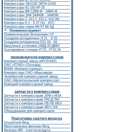
Компрессоры ЭК2/150
ЭКПА-2/150
Компрессоры К2-150
КР-25
Компрессоры ВФ 12ВФ-М - 34ВФ-М
Компрессоры 3АФ 3АФ49К - 3АФ59К
Компрессоры С-412 С-415 С-416 (М)
Компрессоры К-1 - К-37 (К1 - К37)
Компрессоры серии КМ КТ КБ КД
Пневмоинструмент
Пневматические бетоноломы CP
Газодувки ротационные 1Г21 - 1Г32
Газодувки ротационные Е21-50 - 60
Вакуумные установки 2АВД-20 ДВВУ
Газозарядные станции УГЗС, УГЗС.М
производители компрессоров
Компрессорный завод «АРСЕНАЛ»
ОАО «ПТМЗ» (Полтава)
ВНИИ «Компрессормаш»
Компрессоры ОАО «Машзавод»
Челябинский компрессорный завод
ОАО «Мелитопольский компрессор»
Бежецкий компрессорный завод
запчасти к компрессорам
Запчасти к компрессорам ЗИФ
и
МЗА
Запчасти к компрессорам ПКСД ПКС
Запчасти к компрессорам ПВ НВ НВЭ
Запчасти к компрессорам 4ВУ1-5/9
Оборудование для компрессоров
Подготовка сжатого воздуха
Осушители Berg
Магистральные фильтры Berg
Фильтры ФМ - очистка воздуха