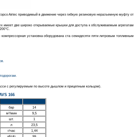
opco Airtec приводимый в движение через гибкую резиновую неразъемную муфту от
ух имеет две широко открываемые крышки для доступа к обслуживаемым агрегатам
200°С.
ная компрессорная установка оборудована ста семидесяти пяти литровым топливным
ов.
.
тодорогам.
шасси с регулируемым по высоте дышлом и прицепным кольцом).
AVS 166
бар
14
м³/мин
9,5
шт.
1
л
23,5
г/час
1,44
дБ(А)
99