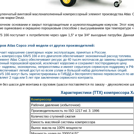
упенчатый винтовой маслонаполненный компрессорный элемент производства Atlas C
вом марки Deutz.
рочном основании и закрыт погодозащитным и шумопоглощающим кожухом. Этот кож
ание оцинковано и окрашено порошковым способом с высушиванием при температуре +
S 166 поступает к потребителю через один 1,5" и три 3/4" выходные патрубки. Дан
ров Atlas Copco этой модели от других производителей:
чает нарушение санитарных норм эксплуатации, принятых в России.
компрессора XAVS 166 и его двигателя обеспечивают экономичный расход топлива.
емент Atlas Copco обеспечивают ресурс до 40 тысяч моточасов до замены подшипник
енный порошковой краской, исключает коррозию и сохраняет постпродажную цену.
 - надежны, экономичны, неприхотливы и имеют серьезную сервисную поддержку в РФ
еспечивает легкий доступ ко всем узлам и большой набор дополнительных опций.
S 166 могут быть зарегистрированы в ГИБДД и беспрепятственно перевозиться по ав
ляет 2 года или 5 лет при заключении сервисного контракта.
я без шасси для монтажа в грузовик (шасси поставляется по заказу - двухколесное 
Характеристики (ТТХ) компрессора X
Компрессор
Рабочее давление (избыточное)
Производительность по ISO 1217 ed. 3. 1996
Количество ступеней сжатия
Емкость масляной системы компрессора
Вынос масла на 100% мощности
Мощность шума по 2000/14 ЕС