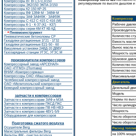
Компрессоры ВТ ВТ1,5-0,3/150
регулируемым по высоте дышлом и 
Компрессоры ЭК2/150
ЭКПА-2/150
Компрессоры К2-150
КР-25
Компрессоры ВФ 12ВФ-М - 34ВФ-М
Компрессоры 3АФ 3АФ49К - 3АФ59К
Компрессор
Компрессоры С-412 С-415 С-416 (М)
Рабочее давле
Компрессоры К-1 - К-37 (К1 - К37)
Компрессоры серии КМ КТ КБ КД
Производительн
Пневмоинструмент
Количество ст
Пневматические бетоноломы CP
Газодувки ротационные 1Г21 - 1Г32
Емкость масля
Газодувки ротационные Е21-50 - 60
Вынос масла 
Вакуумные установки 2АВД-20 ДВВУ
Газозарядные станции УГЗС, УГЗС.М
Мощность шума
Шумовое давле
производители компрессоров
Компрессорный завод «АРСЕНАЛ»
Количество по
ОАО «ПТМЗ» (Полтава)
Количество по
ВНИИ «Компрессормаш»
Компрессоры ОАО «Машзавод»
Максимальная 
Челябинский компрессорный завод
Двигатель
ОАО «Мелитопольский компрессор»
Дизельный дви
Бежецкий компрессорный завод
Модель
запчасти к компрессорам
Нормы по вых
Запчасти к компрессорам ЗИФ
и
МЗА
Запчасти к компрессорам ПКСД ПКС
Число цилиндр
Запчасти к компрессорам ПВ НВ НВЭ
Мощность
Запчасти к компрессорам 4ВУ1-5/9
Оборудование для компрессоров
Число оборото
Число оборото
Подготовка сжатого воздуха
Осушители Berg
Расход топли
Магистральные фильтры Berg
на 100% мощн
Фильтры ФМ - очистка воздуха