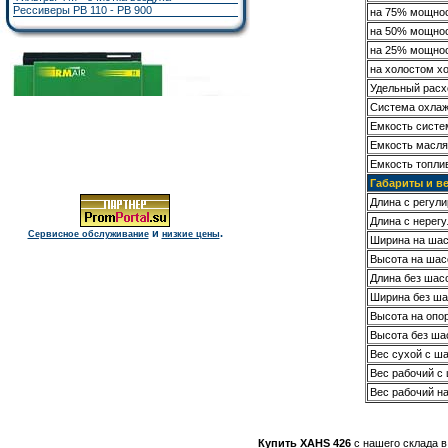
Рессиверы РВ 110 - РВ 900
на 75% мощно
на 50% мощно
на 25% мощно
на холостом х
Удельный расх
Система охла
Емкость систе
Емкость масля
Емкость топли
Габариты и в
Длина с регу
Длина с нере
и
.
Сервисное обслуживание
низкие цены
Ширина на ша
Высота на шас
Длина без шас
Ширина без ша
Высота на опор
Высота без ша
Вес сухой с ш
Вес рабочий с
Вес рабочий на
Купить XAHS 426
с нашего склада в