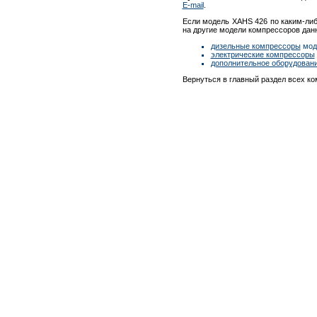
E-mail
.
Если модель XAHS 426 по каким-либ
на другие модели компрессоров данн
дизельные компрессоры
моде
электрические компрессоры
дополнительное оборудова
Вернуться в главный раздел всех к