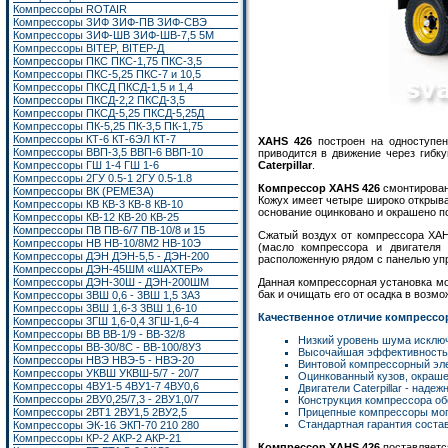
Компрессоры ROTAIR
Компрессоры ЗИФ ЗИФ-ПВ ЗИФ-СВЭ
Компрессоры ЗИФ-ШВ ЗИФ-ШВ-7,5 5М
Компрессоры BITEP, BITEP-Д
Компрессоры ПКС ПКС-1,75 ПКС-3,5
Компрессоры ПКС-5,25 ПКС-7 и 10,5
Компрессоры ПКСД ПКСД-1,5 и 1,4
Компрессоры ПКСД-2,2 ПКСД-3,5
Компрессоры ПКСД-5,25 ПКСД-5,25Д
Компрессоры ПК-5,25 ПК-3,5 ПК-1,75
Компрессоры КТ-6 КТ-6ЭЛ КТ-7
XAHS 426
построен на одноступен
Компрессоры ВВП-3,5 ВВП-6 ВВП-10
приводится в движение через гибк
Компрессоры ГШ 1-4 ГШ 1-6
Caterpillar
.
Компрессоры 2ГУ 0.5-1 2ГУ 0.5-1.8
Компрессор XAHS 426
смонтирован
Компрессоры ВК (РЕМЕЗА)
Кожух имеет четыре широко открыва
Компрессоры КВ КВ-3 КВ-8 КВ-10
основание оцинковано и окрашено 
Компрессоры КВ-12 КВ-20 КВ-25
Компрессоры ПВ ПВ-6/7 ПВ-10/8 и 15
Сжатый воздух от компрессора XAHS
Компрессоры НВ НВ-10/8М2 НВ-10Э
(масло компрессора и двигателя
Компрессоры ДЭН ДЭН-5,5 - ДЭН-200
расположенную рядом с панелью уп
Компрессоры ДЭН-45ШМ «ШАХТЕР»
Компрессоры ДЭН-30Ш - ДЭН-200ШМ
Данная компрессорная установка м
бак и очищать его от осадка в возм
Компрессоры 3ВШ 0,6 - 3ВШ 1,5 3А3
Компрессоры 3ВШ 1,6-3 3ВШ 1,6-10
Качественное отличие компрессор
Компрессоры 3ГШ 1,6-0,4 3ГШ-1,6-4
Компрессоры ВВ ВВ-1/9 - ВВ-32/8
Низкий уровень шума исключ
Компрессоры ВВ-30/8С - ВВ-100/8У3
Высочайшая эффективность к
Компрессоры НВЭ НВЭ-5 - НВЭ-20
Винтовой компрессорный эле
Компрессоры УКВШ УКВШ-5/7 - 20/7
Оцинкованный кузов, окраше
Компрессоры 4ВУ1-5 4ВУ1-7 4ВУ0,6
Двигатели Caterpillar - над
Компрессоры 2ВУ0,25/7,3 - 2ВУ1,0/7
Конструкция компрессора об
Компрессоры 2ВТ1
2ВУ1,5
2ВУ2,5
Прицепные компрессоры могу
Стандартная гарантия состав
Компрессоры ЭК-16
ЭКП-70 210 280
Компрессоры КР-2 АКР-2 АКР-21
Компрессор XAHS 426
поставляется