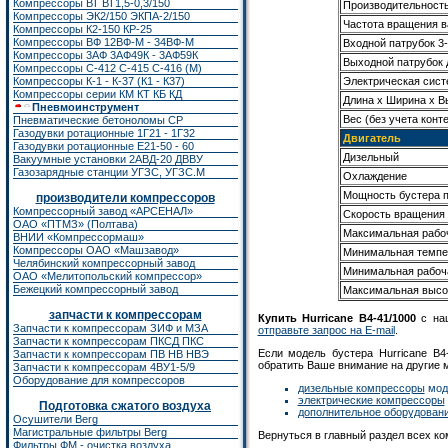
Компрессоры ВТ ВТ1,5-0,3/150
Производительность 
Компрессоры ЭК2/150
ЭКПА-2/150
Частота вращения в
Компрессоры К2-150
КР-25
Компрессоры ВФ 12ВФ-М - 34ВФ-М
Входной патрубок 3
Компрессоры 3АФ 3АФ49К - 3АФ59К
Выходной патрубок
Компрессоры С-412 С-415 С-416 (М)
Электрическая сист
Компрессоры К-1 - К-37 (К1 - К37)
Компрессоры серии КМ КТ КБ КД
Длина х Ширина х Вы
Пневмоинструмент
Вес (без учета конт
Пневматические бетоноломы CP
Газодувки ротационные 1Г21 - 1Г32
Двигатель
Газодувки ротационные Е21-50 - 60
Дизельный
Вакуумные установки 2АВД-20 ДВВУ
Газозарядные станции УГЗС, УГЗС.М
Охлаждение
Мощность бустера п
производители компрессоров
Компрессорный завод «АРСЕНАЛ»
Скорость вращения 
ОАО «ПТМЗ» (Полтава)
Максимальная рабо
ВНИИ «Компрессормаш»
Компрессоры ОАО «Машзавод»
Минимальная темпер
Челябинский компрессорный завод
Минимальная рабоч
ОАО «Мелитопольский компрессор»
Бежецкий компрессорный завод
Максимальная высо
запчасти к компрессорам
Купить Hurricane B4-41/1000
с наш
Запчасти к компрессорам ЗИФ
и
МЗА
отправьте запрос на E-mail
.
Запчасти к компрессорам ПКСД ПКС
Если модель бустера Hurricane B4
Запчасти к компрессорам ПВ НВ НВЭ
обратить Ваше внимание на другие 
Запчасти к компрессорам 4ВУ1-5/9
Оборудование для компрессоров
дизельные компрессоры
моде
электрические компрессоры
Подготовка сжатого воздуха
дополнительное оборудова
Осушители Berg
Магистральные фильтры Berg
Вернуться в главный раздел всех к
Фильтры ФМ - очистка воздуха