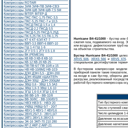
Компрессоры ROTAIR
Компрессоры ЗИФ ЗИФ-ПВ ЗИФ-СВЭ
Компрессоры ЗИФ-ШВ ЗИФ-ШВ-7,5 5М
Компрессоры BITEP, BITEP-Д
Компрессоры ПКС ПКС-1,75 ПКС-3,5
Компрессоры ПКС-5,25 ПКС-7 и 10,5
Компрессоры ПКСД ПКСД-1,5 и 1,4
Компрессоры ПКСД-2,2 ПКСД-3,5
Компрессоры ПКСД-5,25 ПКСД-5,25Д
Компрессоры ПК-5,25 ПК-3,5 ПК-1,75
Hurricane B4-41/1000
- бустер или 
Компрессоры КТ-6 КТ-6ЭЛ КТ-7
сжатия газа, подаваемого на вход. 
Компрессоры ВВП-3,5 ВВП-6 ВВП-10
или воздуха: дефектоскопия труб н
Компрессоры ГШ 1-4 ГШ 1-6
на объектах строительства.
Компрессоры 2ГУ 0.5-1 2ГУ 0.5-1.8
Компрессоры ВК (РЕМЕЗА)
Бустер Hurricane B4-41/1000
целес
Компрессоры КВ КВ-3 КВ-8 КВ-10
XRVS 606
,
XRXS 566
и
XRVS 476
.
Компрессоры КВ-12 КВ-20 КВ-25
специальном десятифутовом термич
Компрессоры ПВ ПВ-6/7 ПВ-10/8 и 15
В бустерном компрессоре модели 
Компрессоры НВ НВ-10/8М2 НВ-10Э
приборной панели такие показатели,
Компрессоры ДЭН ДЭН-5,5 - ДЭН-200
на входе в сам бустер, обороты дв
Компрессоры ДЭН-45ШМ «ШАХТЕР»
разгрузки, реализованный посредст
Компрессоры ДЭН-30Ш - ДЭН-200ШМ
работой бустерного компрессора ос
Компрессоры 3ВШ 0,6 - 3ВШ 1,5 3А3
Компрессоры 3ВШ 1,6-3 3ВШ 1,6-10
Компрессоры 3ГШ 1,6-0,4 3ГШ-1,6-4
Компрессоры ВВ ВВ-1/9 - ВВ-32/8
Компрессоры ВВ-30/8С - ВВ-100/8У3
Тип бустерного ком
Компрессоры НВЭ НВЭ-5 - НВЭ-20
Компрессоры УКВШ УКВШ-5/7 - 20/7
Число ступеней сжа
Компрессоры 4ВУ1-5 4ВУ1-7 4ВУ0,6
Число цилиндров 1-
Компрессоры 2ВУ0,25/7,3 - 2ВУ1,0/7
Компрессоры 2ВТ1
2ВУ1,5
2ВУ2,5
Давление на всасыв
Компрессоры ЭК-16
ЭКП-70 210 280
Давление нагнетани
Компрессоры КР-2 АКР-2 АКР-21