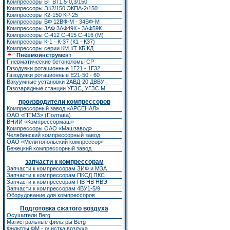
Компрессоры ВТ ВТ1,5-0,3/150
Компрессоры ЭК2/150
ЭКПА-2/150
Компрессоры К2-150
КР-25
Компрессоры ВФ 12ВФ-М - 34ВФ-М
Компрессоры 3АФ 3АФ49К - 3АФ59К
Компрессоры С-412 С-415 С-416 (М)
Компрессоры К-1 - К-37 (К1 - К37)
Компрессоры серии КМ КТ КБ КД
Пневмоинструмент
Пневматические бетоноломы CP
Газодувки ротационные 1Г21 - 1Г32
Газодувки ротационные Е21-50 - 60
Вакуумные установки 2АВД-20 ДВВУ
Газозарядные станции УГЗС, УГЗС.М
производители компрессоров
Компрессорный завод «АРСЕНАЛ»
ОАО «ПТМЗ» (Полтава)
ВНИИ «Компрессормаш»
Компрессоры ОАО «Машзавод»
Челябинский компрессорный завод
ОАО «Мелитопольский компрессор»
Бежецкий компрессорный завод
запчасти к компрессорам
Запчасти к компрессорам ЗИФ
и
МЗА
Запчасти к компрессорам ПКСД ПКС
Запчасти к компрессорам ПВ НВ НВЭ
Запчасти к компрессорам 4ВУ1-5/9
Оборудование для компрессоров
Подготовка сжатого воздуха
Осушители Berg
Магистральные фильтры Berg
Фильтры ФМ - очистка воздуха