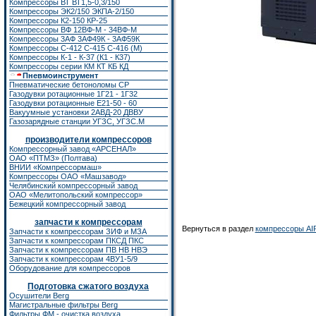
Компрессоры ВТ ВТ1,5-0,3/150
Компрессоры ЭК2/150
ЭКПА-2/150
Компрессоры К2-150
КР-25
Компрессоры ВФ 12ВФ-М - 34ВФ-М
Компрессоры 3АФ 3АФ49К - 3АФ59К
Компрессоры С-412 С-415 С-416 (М)
Компрессоры К-1 - К-37 (К1 - К37)
Компрессоры серии КМ КТ КБ КД
Пневмоинструмент
Пневматические бетоноломы CP
Газодувки ротационные 1Г21 - 1Г32
Газодувки ротационные Е21-50 - 60
Вакуумные установки 2АВД-20 ДВВУ
Газозарядные станции УГЗС, УГЗС.М
производители компрессоров
Компрессорный завод «АРСЕНАЛ»
ОАО «ПТМЗ» (Полтава)
ВНИИ «Компрессормаш»
Компрессоры ОАО «Машзавод»
Челябинский компрессорный завод
ОАО «Мелитопольский компрессор»
Бежецкий компрессорный завод
запчасти к компрессорам
Вернуться в раздел
компрессоры A
Запчасти к компрессорам ЗИФ
и
МЗА
Запчасти к компрессорам ПКСД ПКС
Запчасти к компрессорам ПВ НВ НВЭ
Запчасти к компрессорам 4ВУ1-5/9
Оборудование для компрессоров
Подготовка сжатого воздуха
Осушители Berg
Магистральные фильтры Berg
Фильтры ФМ - очистка воздуха